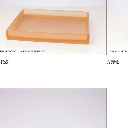
形托盘
方形盒