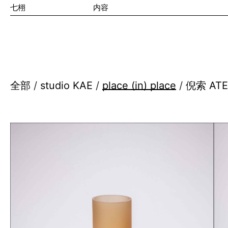
七栩
内容
全球可持续
关于七栩
设计
全部
/
studio KAE
/
place (in) place
/
倪索 ATE