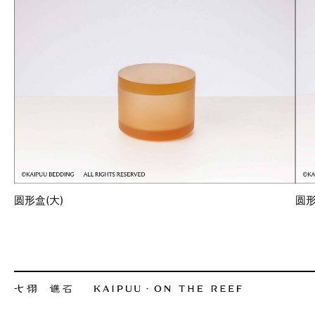
圆形盒(大)
圆形